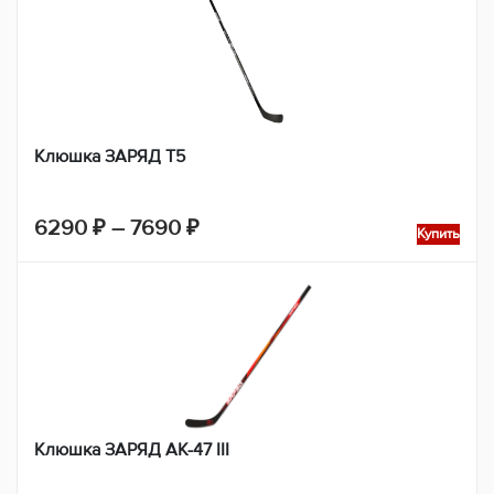
Клюшка ЗАРЯД Т5
Диапазон
6290
₽
–
7690
₽
Купить
цен:
6290 ₽
–
7690 ₽
Клюшка ЗАРЯД АК-47 III