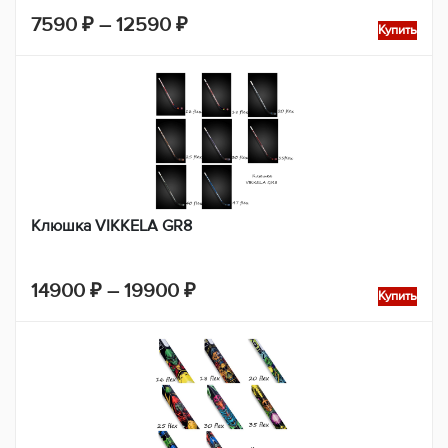
Диапазон
7590
₽
–
12590
₽
Купить
цен:
7590 ₽
–
12590 ₽
Клюшка VIKKELA GR8
Диапазон
14900
₽
–
19900
₽
Купить
цен:
14900 ₽
–
19900 ₽