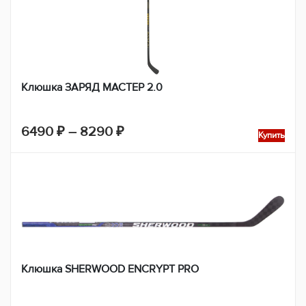
–
15490 ₽
Клюшка ЗАРЯД МАСТЕР 2.0
Диапазон
6490
₽
–
8290
₽
Купить
цен:
6490 ₽
–
8290 ₽
Клюшка SHERWOOD ENCRYPT PRO