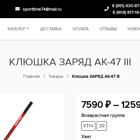
8 (951) 430-87
sporttime74@mail.ru
8 (908) 817-19
КАТАЛОГ
ДОСТАВКА
ОПЛАТА
ОТЗЫВЫ
НОВО
КЛЮШКА ЗАРЯД АК-47 III
Главная
Товары
Клюшка ЗАРЯД АК-47 III
7590
₽
–
125
Возврастная группа
YTH
JR
Хват