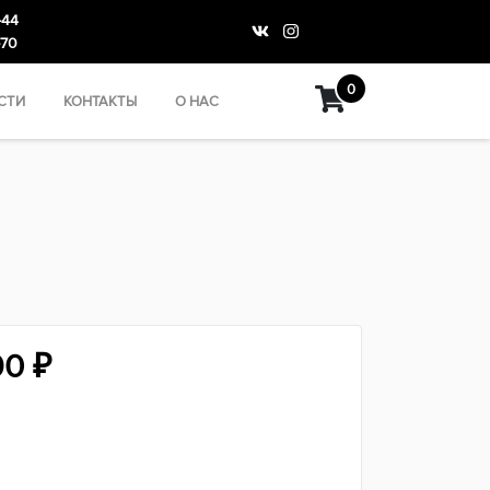
-44
-70
0
СТИ
КОНТАКТЫ
О НАС
Диапазон
90
₽
цен:
7590 ₽