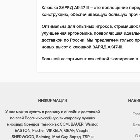
Клюшка ЗАРЯД АК-47 III – это воплощение пер
конструкцию, обеспечивающую большую прочно
Оптимальна для опытных игроков, стремящихся 
улучшенная эргономика, позволяющая идеально
доставкой по России. Мы предлагаем только п
новых высот с клюшкой ЗАРЯД АК47-III.
Большой ассортимент хоккейной экипировки в
ИНФОРМАЦИЯ
НАВИ
У нас можно купить в розницу и онлайн с доставкой
Гла
по всей России хоккейную экипировку лучших
мировых брендов, таких как CCM, BAUER, Warrior,
Кат
EASTON, Fischer, VIKKELA, GRAF, Vaughn,
О 
SHERWOOD, Salming, Mad Guy, Заряд, TSP, и