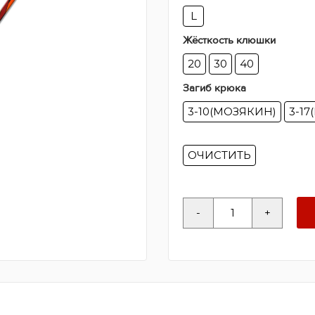
L
Жёсткость клюшки
20
30
40
Загиб крюка
3-10(МОЗЯКИН)
3-1
ОЧИСТИТЬ
Количество
-
+
товара
Клюшка
ЗАРЯД
АК-47
III