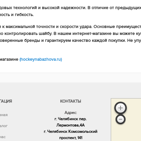
едовых технологий и высокой надежности. В отличие от предыдущи
сть и гибкость.
к максимальной точности и скорости удара. Основные преимуществ
 контролировать шайбу. В нашем интернет-магазине вы можете куп
роверенные бренды и гарантируем качество каждой покупки. Не упу
 магазине
(hockeynabazhova.ru)
ГАЦИЯ
КОНТАКТЫ
Адрес:
вная
г. Челябинск пер.
Лермонтова,4А
алог
​г. Челябинск Комсомольский
нас
проспект, 141