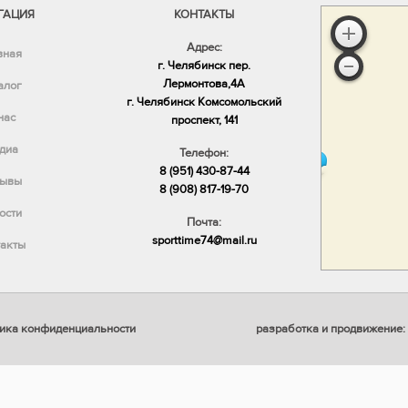
ГАЦИЯ
КОНТАКТЫ
Адрес:
вная
г. Челябинск пер.
Лермонтова,4А
алог
​г. Челябинск Комсомольский
нас
проспект, 141
диа
Телефон:
8 (951) 430-87-44
ывы
8 (908) 817-19-70
ости
Почта:
sporttime74@mail.ru
акты
ика конфиденциальности
разработка и продвижение: