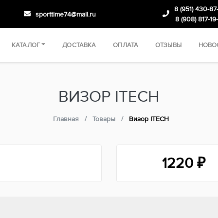
8 (951) 430-87
sporttime74@mail.ru
8 (908) 817-19
КАТАЛОГ
ДОСТАВКА
ОПЛАТА
ОТЗЫВЫ
НОВО
ВИЗОР ITECH
Главная
Товары
Визор ITECH
1220
₽