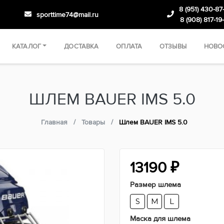
8 (951) 430-87
sporttime74@mail.ru
8 (908) 817-19
КАТАЛОГ
ДОСТАВКА
ОПЛАТА
ОТЗЫВЫ
НОВО
ШЛЕМ BAUER IMS 5.0
Главная
Товары
Шлем BAUER IMS 5.0
13190
₽
Размер шлема
S
M
L
Маска для шлема