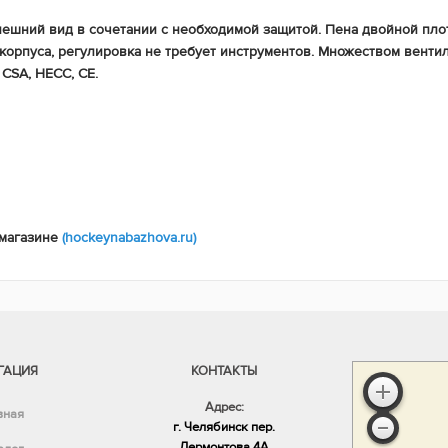
ешний вид в сочетании с необходимой защитой. Пена двойной плот
орпуса, регулировка не требует инструментов. Множеством венти
CSA, HECC, CE.
 магазине
(hockeynabazhova.ru)
ГАЦИЯ
КОНТАКТЫ
Адрес:
вная
г. Челябинск пер.
Лермонтова,4А