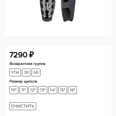
7290
₽
Возврастная группа
YTH
JR
SR
Размер щитков
10"
11"
12"
13"
14"
15"
16"
ОЧИСТИТЬ