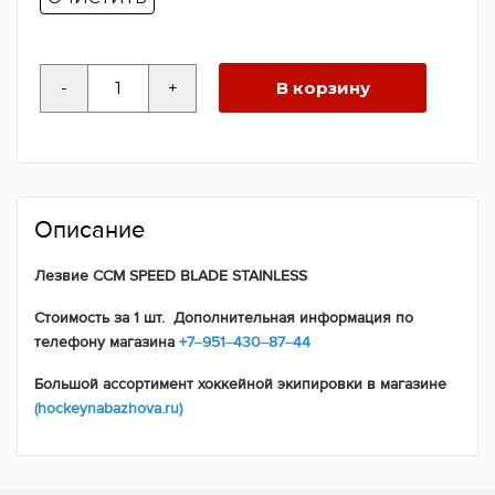
Количество
-
+
В корзину
товара
Лезвие
CCM
SPEED
BLADE
STAINLESS
Описание
Лезвие CCM SPEED BLADE STAINLESS
Стоимость за 1 шт. Дополнительная информация по
телефону магазина
+7‒951‒430‒87‒44
Большой ассортимент хоккейной экипировки в магазине
(hockeynabazhova.ru)