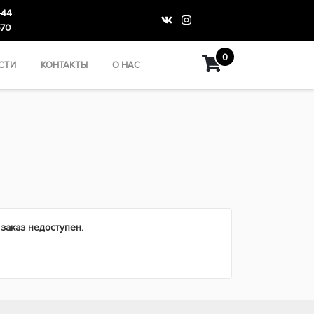
-44
-70
0
СТИ
КОНТАКТЫ
О НАС
 заказ недоступен.