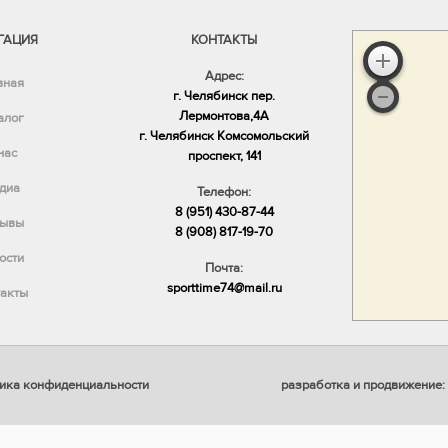
ГАЦИЯ
КОНТАКТЫ
Адрес:
вная
г. Челябинск пер.
Лермонтова,4А
алог
​г. Челябинск Комсомольский
нас
проспект, 141
диа
Телефон:
8 (951) 430-87-44
ывы
8 (908) 817-19-70
ости
Почта:
sporttime74@mail.ru
акты
ика конфиденциальности
разработка и продвижение: