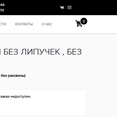
-44
-70
0
СТИ
КОНТАКТЫ
О НАС
БЕЗ ЛИПУЧЕК , БЕЗ
 без раковины)
 заказ недоступен.