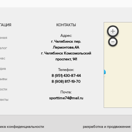
ГАЦИЯ
КОНТАКТЫ
Адрес:
вная
г. Челябинск пер.
Лермонтова,4А
алог
​г. Челябинск Комсомольский
нас
проспект, 141
диа
Телефон:
8 (951) 430-87-44
ывы
8 (908) 817-19-70
ости
Почта:
sporttime74@mail.ru
акты
ика конфиденциальности
разработка и продвижение: