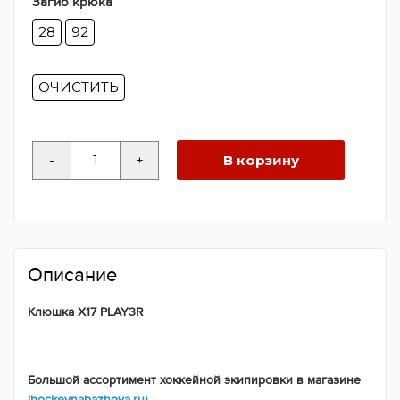
Загиб крюка
28
92
ОЧИСТИТЬ
Количество
-
+
В корзину
товара
Клюшка
X17
PLAY3R
Описание
Клюшка X17 PLAY3R
Большой ассортимент хоккейной экипировки в магазине
(hockeynabazhova.ru)