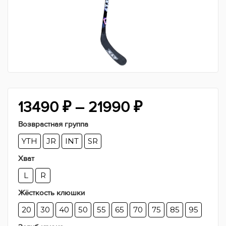
Диапазон
13490
₽
–
21990
₽
Возврастная группа
цен:
YTH
JR
INT
SR
13490 ₽
Хват
–
L
R
Жёсткость клюшки
21990 ₽
20
30
40
50
55
65
70
75
85
95