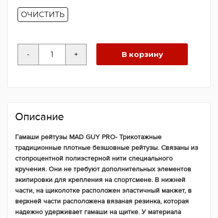
ОЧИСТИТЬ
Количество
-
+
В корзину
товара
Гамаши
рейтузы
MAD
GUY
PRO
Описание
Гамаши рейтузы MAD GUY PRO- Трикотажные
традиционные плотные безшовные рейтузы. Cвязаны из
стопроцентной полиэстерной нити специального
кручения. Они не требуют дополнительных элементов
экипировки для крепления на спортсмене. В нижней
части, на щиколотке расположен эластичный манжет, в
верхней части расположена вязаная резинка, которая
надежно удерживает гамаши на щитке. У материала