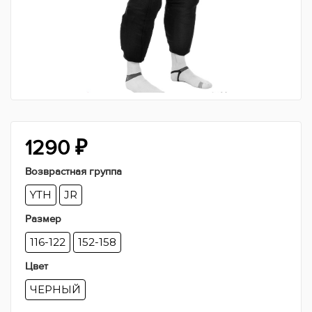
1290
₽
Возврастная группа
YTH
JR
Размер
116-122
152-158
Цвет
ЧЕРНЫЙ