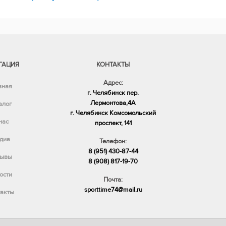
ГАЦИЯ
КОНТАКТЫ
Адрес:
вная
г. Челябинск пер.
Лермонтова,4А
алог
​г. Челябинск Комсомольский
нас
проспект, 141
диа
Телефон:
8 (951) 430-87-44
ывы
8 (908) 817-19-70
ости
Почта:
sporttime74@mail.ru
акты