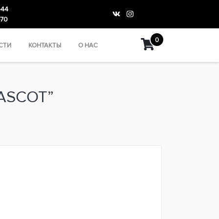
-44
-70
0
СТИ
КОНТАКТЫ
О НАС
ASCOT”