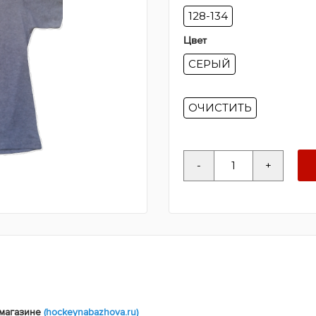
128-134
Цвет
СЕРЫЙ
ОЧИСТИТЬ
Количество
-
+
товара
Футболка
"Detroit
Red
Wings
Mascot"
 магазине
(hockeynabazhova.ru)