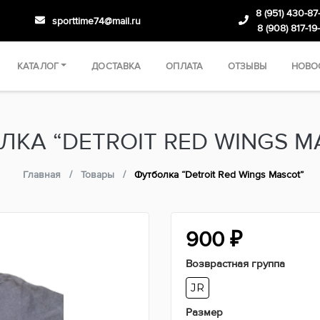
8 (951) 430-87
sporttime74@mail.ru
8 (908) 817-19
КАТАЛОГ
ДОСТАВКА
ОПЛАТА
ОТЗЫВЫ
НОВО
ЛКА “DETROIT RED WINGS M
Главная
Товары
Футболка “Detroit Red Wings Mascot”
900
₽
Возврастная группа
JR
Размер