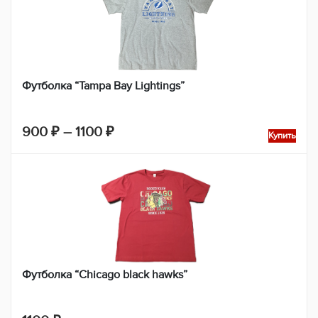
Футболка “Tampa Bay Lightings”
Диапазон
900
₽
–
1100
₽
Купить
цен:
900 ₽
–
1100 ₽
Футболка “Chicago black hawks”