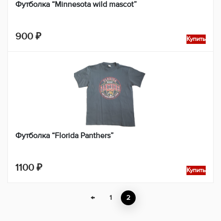
Футболка “Minnesota wild mascot”
900
₽
Купить
Футболка “Florida Panthers”
1100
₽
Купить
←
1
2